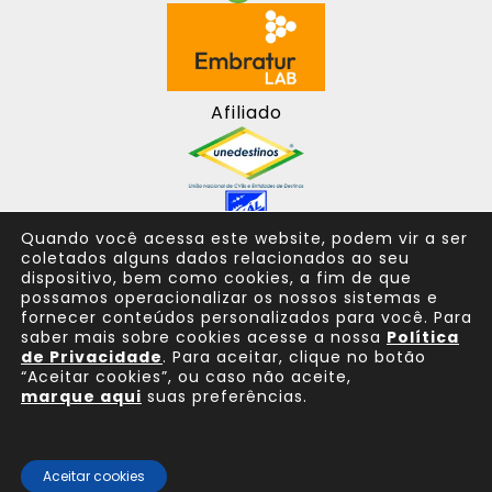
Afiliado
Quando você acessa este website, podem vir a ser
coletados alguns dados relacionados ao seu
dispositivo, bem como cookies, a fim de que
possamos operacionalizar os nossos sistemas e
fornecer conteúdos personalizados para você. Para
saber mais sobre cookies acesse a nossa
Política
de Privacidade
. Para aceitar, clique no botão
“Aceitar cookies”, ou caso não aceite,
marque aqui
suas preferências.
Consulte sempre um agente de viagem
Aceitar cookies
© 2025 Todos os direitos reservados