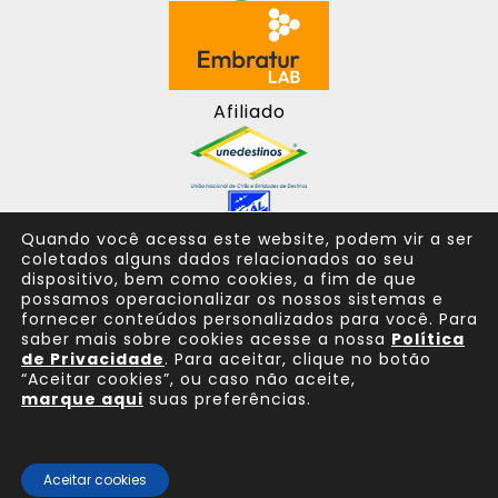
Afiliado
Quando você acessa este website, podem vir a ser
coletados alguns dados relacionados ao seu
dispositivo, bem como cookies, a fim de que
possamos operacionalizar os nossos sistemas e
fornecer conteúdos personalizados para você. Para
saber mais sobre cookies acesse a nossa
Política
de Privacidade
. Para aceitar, clique no botão
“Aceitar cookies”, ou caso não aceite,
marque aqui
suas preferências.
Consulte sempre um agente de viagem
Aceitar cookies
© 2025 Todos os direitos reservados