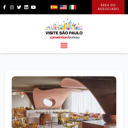
ÁREA DO
Facebook
Instagram
Twitter
LinkedIn
YouTube
ASSOCIADO