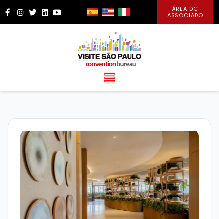
ÁREA DO
Facebook
Instagram
Twitter
LinkedIn
YouTube
ASSOCIADO