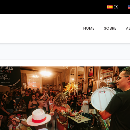
ES
Paulo
Visite São Paulo
E
HOME
SOBRE
A