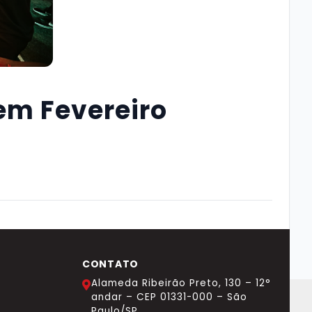
em Fevereiro
CONTATO
Alameda Ribeirão Preto, 130 – 12°
andar – CEP 01331-000 – São
Paulo/SP