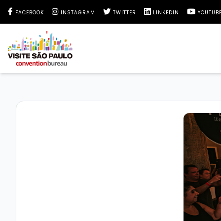
Facebook Visite São Paulo
Instagram Visite São Paulo
Twitter Visite São Paulo
LinkedIn Visite São 
YouTube 
FACEBOOK
INSTAGRAM
TWITTER
LINKEDIN
YOUTUB