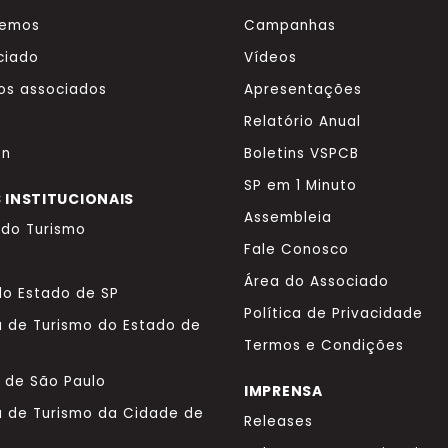
zemos
Campanhas
ciado
Vídeos
os associados
Apresentações
Relatório Anual
on
Boletins VSPCB
SP em 1 Minuto
 INSTITUCIONAIS
Assembleia
o do Turismo
Fale Conosco
Área do Associado
o Estado de SP
Política de Privacidade
a de Turismo do Estado de
Termos e Condições
a de São Paulo
IMPRENSA
a de Turismo da Cidade de
Releases