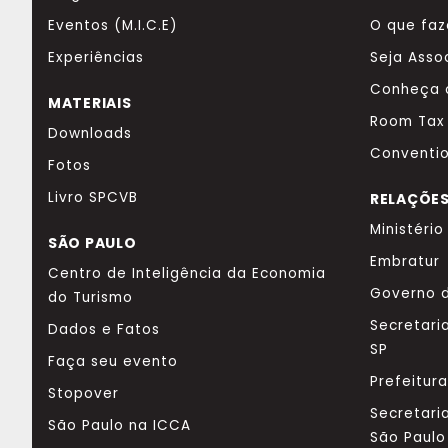
Eventos (M.I.C.E)
O que fa
Experiências
Seja Asso
Conheça 
MATERIAIS
Room Tax
Downloads
Conventi
Fotos
Livro SPCVB
RELAÇÕES
Ministéri
SÃO PAULO
Embratur
Centro de Inteligência da Economia
Governo d
do Turismo
Secretari
Dados e Fatos
SP
Faça seu evento
Prefeitur
Stopover
Secretari
São Paulo na ICCA
São Paulo