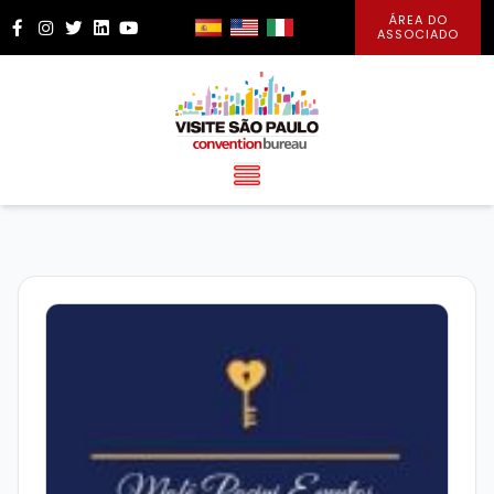
ÁREA DO
Facebook
Instagram
Twitter
LinkedIn
YouTube
ASSOCIADO