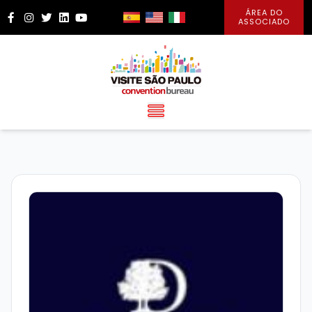
ÁREA DO
Facebook
Instagram
Twitter
LinkedIn
YouTube
ASSOCIADO