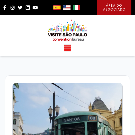
ÁREA DO
Facebook
Instagram
Twitter
LinkedIn
YouTube
ASSOCIADO