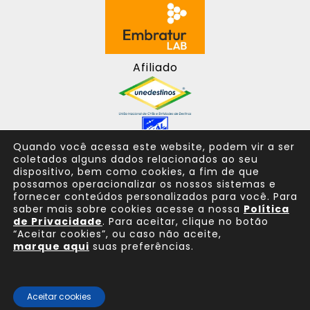
Afiliado
Quando você acessa este website, podem vir a ser
coletados alguns dados relacionados ao seu
dispositivo, bem como cookies, a fim de que
possamos operacionalizar os nossos sistemas e
fornecer conteúdos personalizados para você. Para
saber mais sobre cookies acesse a nossa
Política
de Privacidade
. Para aceitar, clique no botão
“Aceitar cookies”, ou caso não aceite,
marque aqui
suas preferências.
Consulte sempre um agente de viagem
Aceitar cookies
© 2025 Todos os direitos reservados