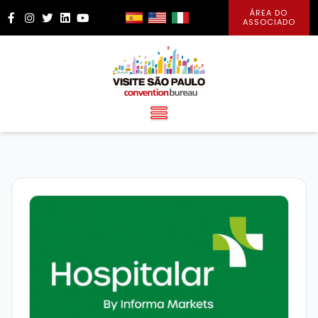
ÁREA DO
Facebook
Instagram
Twitter
LinkedIn
YouTube
ASSOCIADO