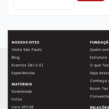
NOSSOS SITES
FUNDAÇÃO
Visite São Paulo
Quem so
Blog
Estrutura
Eventos (M.I.C.E)
O que fa
Experiências
Seja Asso
Conheça 
MATERIAIS
Room Tax
Downloads
Conventi
Fotos
Livro SPCVB
RELAÇÕES