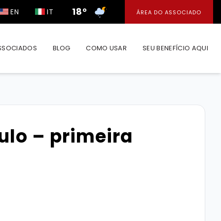
18°
EN
IT
ÁREA DO ASSOCIADO
SSOCIADOS
BLOG
COMO USAR
SEU BENEFÍCIO AQUI
lo – primeira