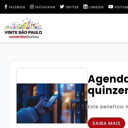
Facebook Visite São Paulo
Instagram Visite São Paulo
Twitter Visite São Paulo
LinkedIn Visite São 
YouTube 
FACEBOOK
INSTAGRAM
TWITTER
LINKEDIN
YOUTUB
Agenda
quinze
Este benefício 
SAIBA MAIS