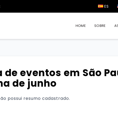
ES
Paulo
Visite São Paulo
E
HOME
SOBRE
A
 de eventos em São Pau
na de junho
não possui resumo cadastrado.