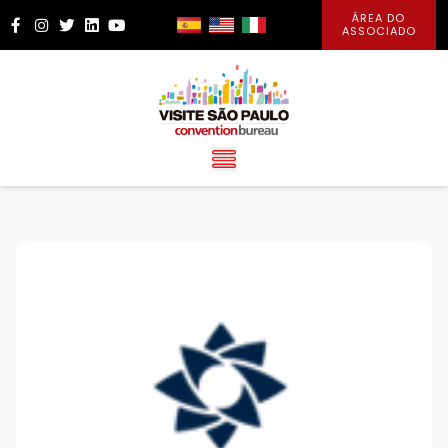
ÁREA DO
Facebook
Instagram
Twitter
LinkedIn
YouTube
ASSOCIADO