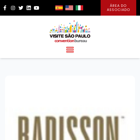
ÁREA DO
Facebook
Instagram
Twitter
LinkedIn
YouTube
ASSOCIADO