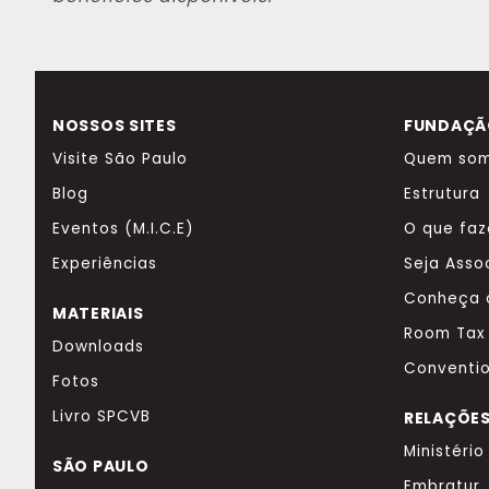
NOSSOS SITES
FUNDAÇÃO
Visite São Paulo
Quem so
Blog
Estrutura
Eventos (M.I.C.E)
O que fa
Experiências
Seja Asso
Conheça 
MATERIAIS
Room Tax
Downloads
Conventi
Fotos
Livro SPCVB
RELAÇÕES
Ministéri
SÃO PAULO
Embratur