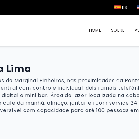
ES
Paulo
Visite São Paulo
E
HOME
SOBRE
A
ia Lima
os da Marginal Pinheiros, nas proximidades da Pon
ntral com controle individual, dois ramais telefôn
e digital e mini bar. Área de lazer localizada na co
e café da manhã, almoço, jantar e room service 24
versível com capacidade para até 100 pessoas em 