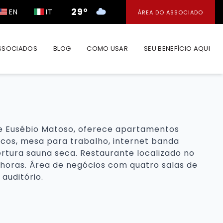
29°
EN
IT
ÁREA DO ASSOCIADO
SSOCIADOS
BLOG
COMO USAR
SEU BENEFÍCIO AQUI
te Eusébio Matoso, oferece apartamentos
icos, mesa para trabalho, internet banda
bertura sauna seca. Restaurante localizado no
 horas. Área de negócios com quatro salas de
auditório.