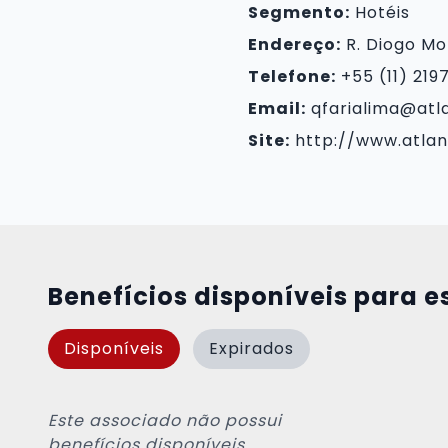
Segmento:
Hotéis
Endereço:
R. Diogo Mor
Telefone:
+55 (11) 219
Email:
qfarialima@atl
Site:
http://www.atlan
Benefícios disponíveis para e
Disponíveis
Expirados
Este associado não possui
benefícios disponíveis.