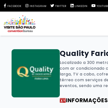
Facebook Visite São Paulo
Instagram Visite São Paulo
Twitter Visite São Paulo
LinkedIn Visite São 
YouTube 
FACEBOOK
INSTAGRAM
TWITTER
LINKEDIN
YOUTUB
Quality Far
Localizado a 300 metr
com ar condicionado ce
larga, TV a cabo, cofr
térreo com serviços d
eventos, sendo uma re
INFORMAÇÕES